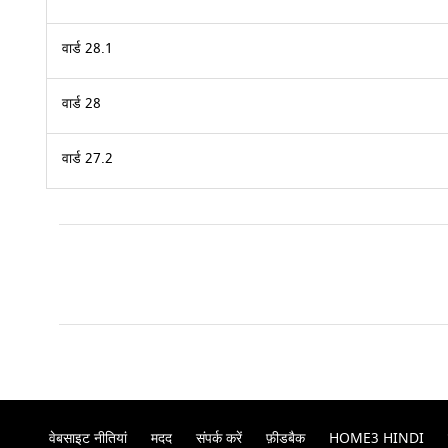
वार्ड 28.1
वार्ड 28
वार्ड 27.2
वेबसाइट नीतियां
मदद
संपर्क करें
फ़ीडबैक
HOME3 HINDI