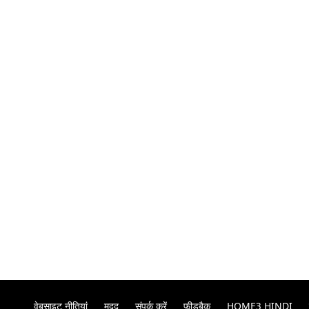
वेबसाइट नीतियां
मदद
संपर्क करें
फ़ीडबैक
HOME3 HINDI