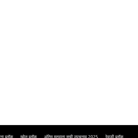
ना ब्लॉक
खोल ब्लॉक
अंतिम मतदाता सूची उपचुनाव 2025
रेवाड़ी ब्लॉक