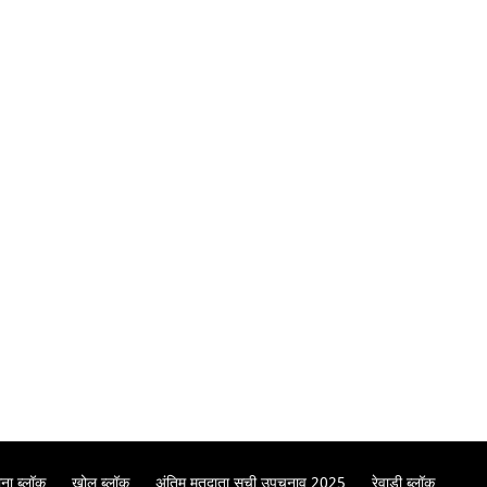
ना ब्लॉक
खोल ब्लॉक
अंतिम मतदाता सूची उपचुनाव 2025
रेवाड़ी ब्लॉक