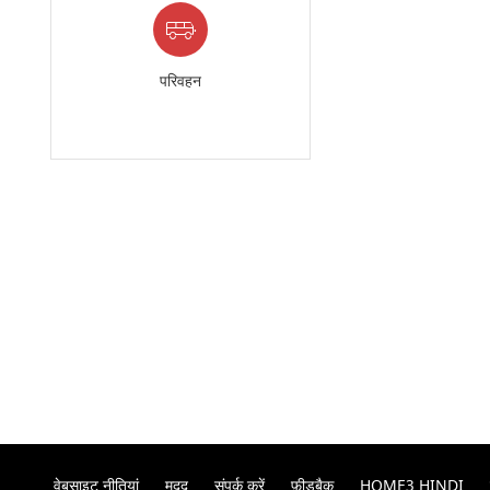
परिवहन
वेबसाइट नीतियां
मदद
संपर्क करें
फ़ीडबैक
HOME3 HINDI